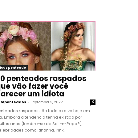
icas penteado
0 penteados raspados
ue vão fazer você
arecer um idiota
ompenteados
-
September 9, 2022
0
enteados raspados são toda a raiva hoje em
a. Embora a tendência tenha existido por
uitos anos (lembre-se de Salt-n-Pepa?),
lebridades como Rihanna, Pink...