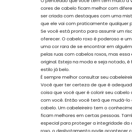
O penteado que você tem tem muito a ve
cores de cabelo ficam melhor com difere
ser criada com destaques com uma mistur
que ele vai com praticamente qualquer
Se você está pronto para assumir um risco
oferecer. O cabelo roxo é poderoso e um 
uma cor rara de se encontrar em algué
pelas ruas com cabelos roxos, mas essa 
original. Esteja na moda e seja notado,
estilo já belo.
É sempre melhor consultar seu cabeleire
Você quer ter certeza de que é adequado
coisa que você quer é colorir seu cabel
com você. Então você terá que mudá-lo 
cabelo. Um cabeleireiro tem o conhecim
ficam melhores em certas pessoas. Tamb
especial para proteger a integridade d
roxo, o desbotamento pode acontecer c