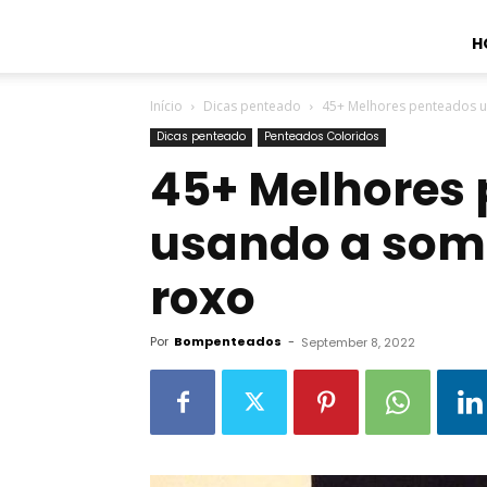
H
Início
Dicas penteado
45+ Melhores penteados u
Dicas penteado
Penteados Coloridos
45+ Melhores
usando a som
roxo
Por
Bompenteados
-
September 8, 2022