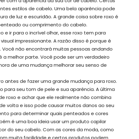
r com a aparência da sua cor de cabelo. Certas
ntes estilos de cabelo. Uma bela aparência pode
a de luz e escuridão. A grande coisa sobre roxo é
 penteado ou comprimento do cabelo.
 e ir para o incrível olhar, esse roxo tem para
visual impressionante. A razão disso é porque é
m. Você não encontrará muitas pessoas andando
é a melhor parte. Você pode ser um verdadeiro
 é hora de uma mudança melhorar seu senso de
iro antes de fazer uma grande mudança para roxo.
 para seu tom de pele e sua aparência. A última
o de roxo e achar que ele realmente não combina
de volta e isso pode causar muitos danos ao seu
ento para determinar quais penteados e cores
ém é uma boa ideia usar um produto capilar
a cor do seu cabelo. Com as cores da moda, como
om muita facilidade e certos produtos podem