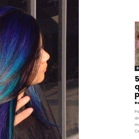
D
5
q
p
B
P
di
m
Ce