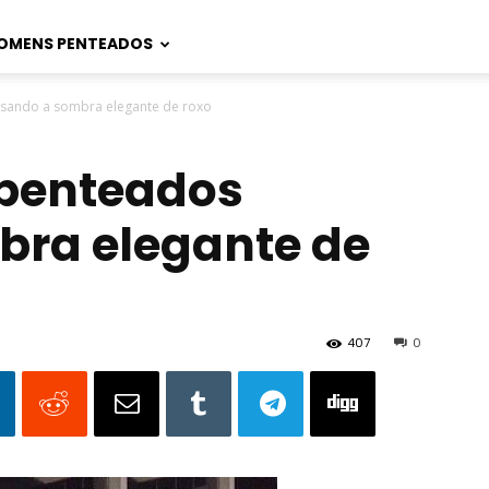
OMENS PENTEADOS
sando a sombra elegante de roxo
 penteados
bra elegante de
407
0