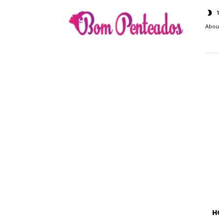
Bom
Penteados
Abou
H