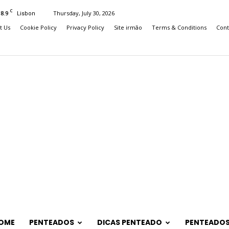
C
18.9
Thursday, July 30, 2026
Lisbon
t Us
Cookie Policy
Privacy Policy
Site irmão
Terms & Conditions
Cont
OME
PENTEADOS
DICAS PENTEADO
PENTEADOS