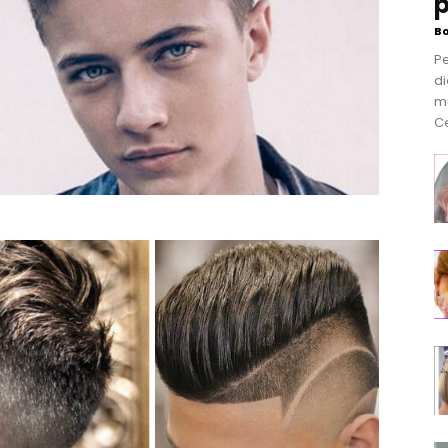
p
B
P
di
m
Ce