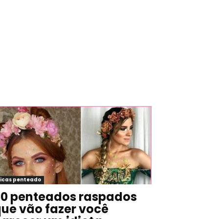
icas penteado
0 penteados raspados
ue vão fazer você