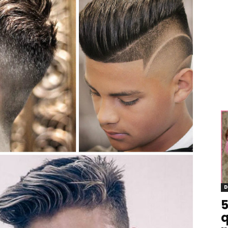
D
5
q