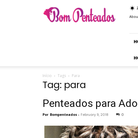
Bom
Penteados
Abou
H
H
Início
Tags
Para
Tag: para
Penteados para Ado
Por
Bompenteados
-
February 9, 2018
0