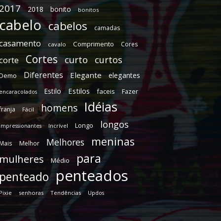
2017
2018
bonito
bonitos
cabelo
cabelos
camadas
casamento
Comprimento
Cores
cavalo
Cortes
curto
curtos
corte
Diferentes
Elegante
elegantes
Demo
Estilos
Estilo
faceis
Fazer
encaracolados
Idéias
homens
franja
Fácil
longos
Longo
Incrível
impressionantes
meninas
Melhores
Mais
Melhor
para
mulheres
Médio
penteados
penteado
Pixie
senhoras
Tendências
Updos