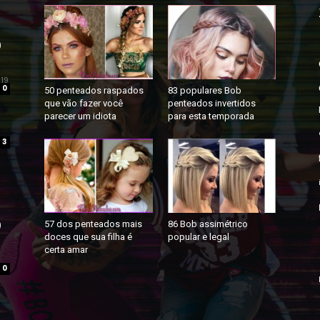
0
019
0
50 penteados raspados
83 populares Bob
que vão fazer você
penteados invertidos
parecer um idiota
para esta temporada
3
0
57 dos penteados mais
86 Bob assimétrico
doces que sua filha é
popular e legal
certa amar
0