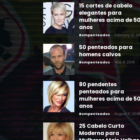
15 cortes de cabelo
elegantes para
mulheres acima de 5
anos
Bompenteados
-
February 12, 2
50 penteados para
homens calvos
Bompenteados
-
May 8, 2018
80 pendentes
penteados para
mulheres acima de 5
anos
Bompenteados
-
August 11, 2018
25 Cabelo Curto
Moderna para