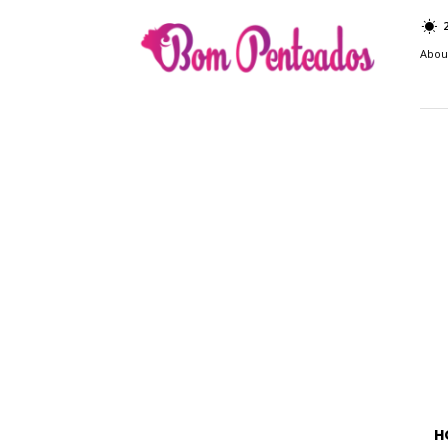
Bom
Penteados
Abou
H