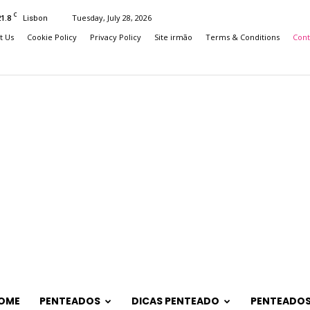
C
21.8
Tuesday, July 28, 2026
Lisbon
t Us
Cookie Policy
Privacy Policy
Site irmão
Terms & Conditions
Cont
OME
PENTEADOS
DICAS PENTEADO
PENTEADOS