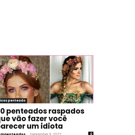
icas penteado
0 penteados raspados
ue vão fazer você
arecer um idiota
ompenteados
-
September 9, 2022
0