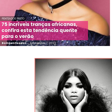
PENTEADOS PRETO
75 incríveis tranças africanas,
confira esta tendência quente
para o verão
Bompenteados
-
September 7, 2022