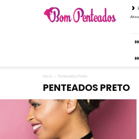
Bom
Penteados
Abou
H
H
Início
Penteados Preto
PENTEADOS PRETO