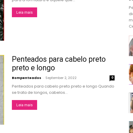
P
Leia mais
di
m
Ce
Penteados para cabelo preto
preto e longo
Bompenteados
-
September 2, 2022
0
Penteados para cabelo preto preto e longo Quando
se trata de longos, cabelos...
Leia mais