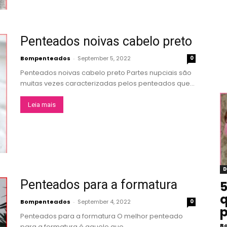
Penteados noivas cabelo preto
Bompenteados
-
September 5, 2022
0
Penteados noivas cabelo preto Partes nupciais são
muitas vezes caracterizadas pelos penteados que...
Leia mais
D
Penteados para a formatura
5
q
Bompenteados
-
September 4, 2022
0
p
Penteados para a formatura O melhor penteado
B
para a formatura é aquele que...