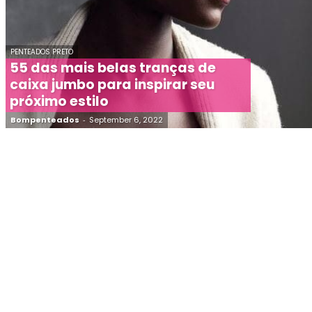
PENTEADOS PRETO
55 das mais belas tranças de
caixa jumbo para inspirar seu
próximo estilo
Bompenteados
-
September 6, 2022