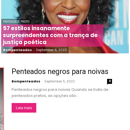
PENTEADOS PRETO
57 estilos insanamente
surpreendentes com a trança de
justiça poética
Bompenteados
-
September 6, 2022
Penteados negros para noivas
Bompenteados
-
September 5, 2022
0
Penteados negros para noivas Quando se trata de
penteados pretos, as opções são...
Leia mais