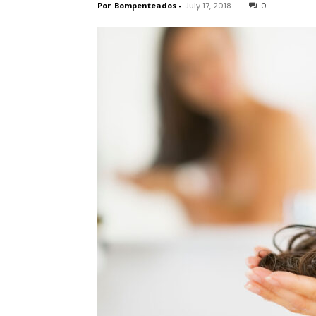
Por
Bompenteados
-
July 17, 2018
0