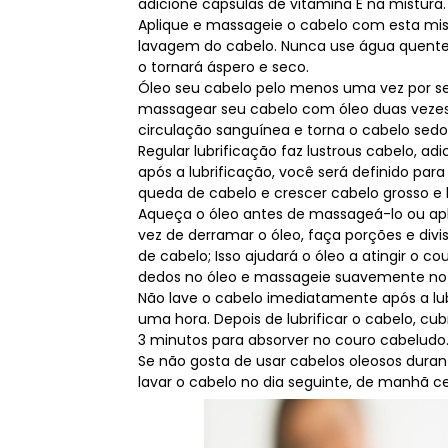
adicione cápsulas de vitamina E na mistura.
Aplique e massageie o cabelo com esta mis
lavagem do cabelo. Nunca use água quente p
o tornará áspero e seco.
Óleo seu cabelo pelo menos uma vez por s
massagear seu cabelo com óleo duas veze
circulação sanguínea e torna o cabelo sedo
Regular lubrificação faz lustrous cabelo, 
após a lubrificação, você será definido para
queda de cabelo e crescer cabelo grosso e br
Aqueça o óleo antes de massageá-lo ou apli
vez de derramar o óleo, faça porções e divi
de cabelo; Isso ajudará o óleo a atingir o
dedos no óleo e massageie suavemente no 
Não lave o cabelo imediatamente após a lu
uma hora. Depois de lubrificar o cabelo, c
3 minutos para absorver no couro cabeludo
Se não gosta de usar cabelos oleosos durante
lavar o cabelo no dia seguinte, de manhã 