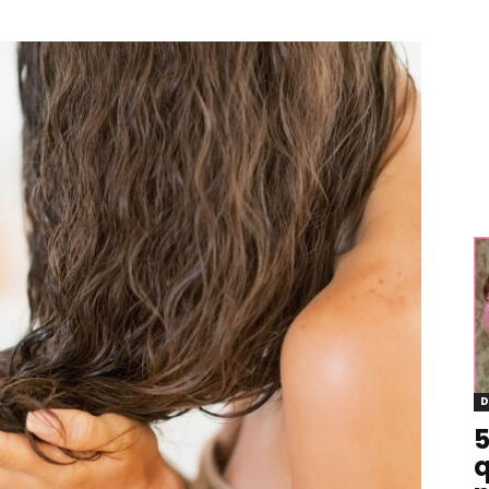
D
5
q