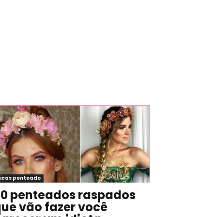
icas penteado
0 penteados raspados
ue vão fazer você