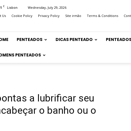
C
21
Wednesday, July 29, 2026
Lisbon
t Us
Cookie Policy
Privacy Policy
Site irmão
Terms & Conditions
Cont
OME
PENTEADOS
DICAS PENTEADO
PENTEADOS
OMENS PENTEADOS
ontas a lubrificar seu
encabeçar o banho ou o