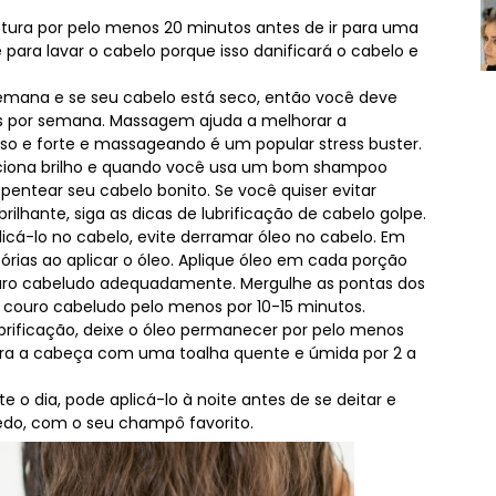
tura por pelo menos 20 minutos antes de ir para uma
ara lavar o cabelo porque isso danificará o cabelo e
emana e se seu cabelo está seco, então você deve
s por semana. Massagem ajuda a melhorar a
so e forte e massageando é um popular stress buster.
adiciona brilho e quando você usa um bom shampoo
 pentear seu cabelo bonito. Se você quiser evitar
ilhante, siga as dicas de lubrificação de cabelo golpe.
cá-lo no cabelo, evite derramar óleo no cabelo. Em
sórias ao aplicar o óleo. Aplique óleo em cada porção
 couro cabeludo adequadamente. Mergulhe as pontas dos
couro cabeludo pelo menos por 10-15 minutos.
brificação, deixe o óleo permanecer por pelo menos
ubra a cabeça com uma toalha quente e úmida por 2 a
.
 o dia, pode aplicá-lo à noite antes de se deitar e
cedo, com o seu champô favorito.