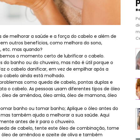
p
B
P
di
m
s de melhorar a saúde e a força do cabelo e além de
Ce
 tem outros benefícios, como melhora do sono,
a, etc. mas quando?
bemos o momento certo de lubrificar o cabelo.
s do banho ou do chuveiro, mas não é útil porque o
faz o cabelo danificar, em vez de empilhar após a
 o cabelo ainda está molhado.
os problemas como queda de cabelo, pontas duplas e
ata o cabelo. As pessoas usam diferentes tipos de óleo
, óleo de amêndoa, óleo amla, óleo de mamona, óleo
 tomar banho ou tomar banho; Aplique o óleo antes do
o, mas também ajuda a melhorar a sua saúde. Aqui
ente antes de ir para o chuveiro.
ueda de cabelo, tente este óleo de combinação, tome
mo óleo de amêndoa e azeite de oliva e também