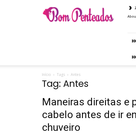
Bom
Penteados
Abou
H
H
Início
Tags
Antes
Tag: Antes
Maneiras direitas e p
cabelo antes de ir 
chuveiro