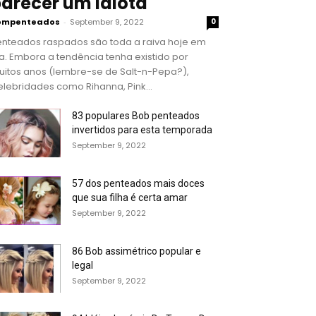
arecer um idiota
ompenteados
-
September 9, 2022
0
enteados raspados são toda a raiva hoje em
a. Embora a tendência tenha existido por
uitos anos (lembre-se de Salt-n-Pepa?),
lebridades como Rihanna, Pink...
83 populares Bob penteados
invertidos para esta temporada
September 9, 2022
57 dos penteados mais doces
que sua filha é certa amar
September 9, 2022
86 Bob assimétrico popular e
legal
September 9, 2022