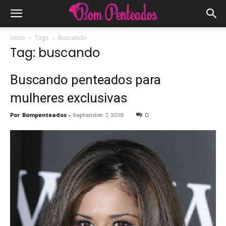
Início
Tags
Buscando
Tag: buscando
Buscando penteados para
mulheres exclusivas
Por
Bompenteados
-
September 7, 2018
0