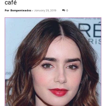
café
Por
Bompenteados
-
January 29, 2019
0