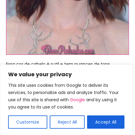
Essa cor de cabelo é sutil e tem nuances de tons
avermelhados. O mogno é uma deliciosa combinação de
We value your privacy
duas cores ricas que são vermelhas e marrons. Esta cor
aquece qualquer aparência. Você pode adicionar uma
This site uses cookies from Google to deliver its
cor avermelhada às pontas e realça suas dicas para um
services, to personalize ads and analyze traffic. Your
toque final sexy.
use of this site is shared with
Google
and by using it
you agree to its use of cookies.
2.) Castanho Escuro com
Extremidades Douradas Dipadas
Customize
Reject All
Accept All