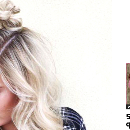
D
5
q