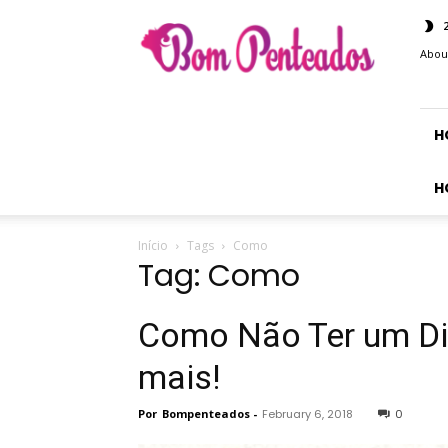
Bom
Penteados
Abou
H
H
Início
Tags
Como
Tag: Como
Como Não Ter um Di
mais!
Por
Bompenteados
-
February 6, 2018
0