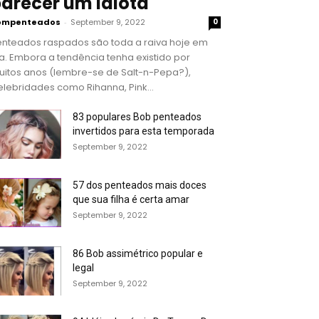
arecer um idiota
ompenteados
-
September 9, 2022
0
enteados raspados são toda a raiva hoje em
a. Embora a tendência tenha existido por
uitos anos (lembre-se de Salt-n-Pepa?),
lebridades como Rihanna, Pink...
83 populares Bob penteados
invertidos para esta temporada
September 9, 2022
57 dos penteados mais doces
que sua filha é certa amar
September 9, 2022
86 Bob assimétrico popular e
legal
September 9, 2022