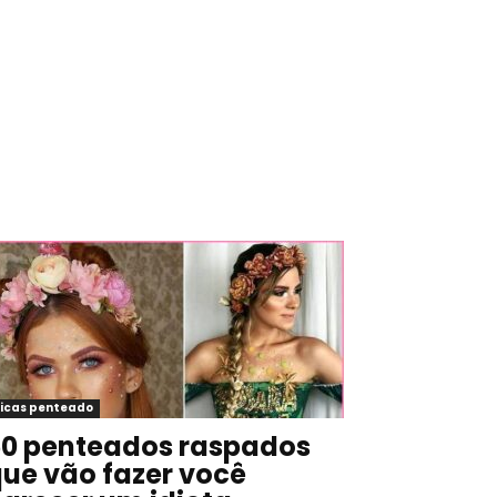
icas penteado
0 penteados raspados
ue vão fazer você