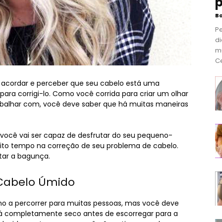
p
B
P
di
m
Ce
 acordar e perceber que seu cabelo está uma
ra corrigi-lo. Como você corrida para criar um olhar
abalhar com, você deve saber que há muitas maneiras
 você vai ser capaz de desfrutar do seu pequeno-
uito tempo na correção de seu problema de cabelo.
itar a bagunça.
 Cabelo Úmido
ho a percorrer para muitas pessoas, mas você deve
tá completamente seco antes de escorregar para a