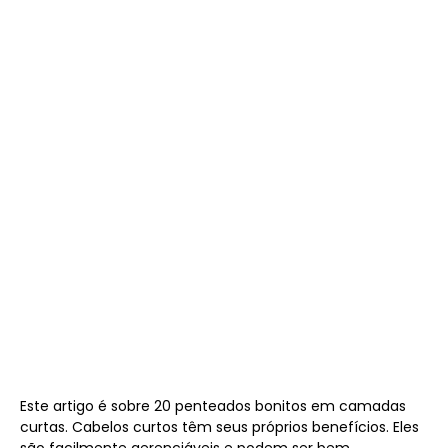
Este artigo é sobre 20 penteados bonitos em camadas
curtas. Cabelos curtos têm seus próprios benefícios. Eles
são facilmente gerenciáveis ​​e podem ser bem