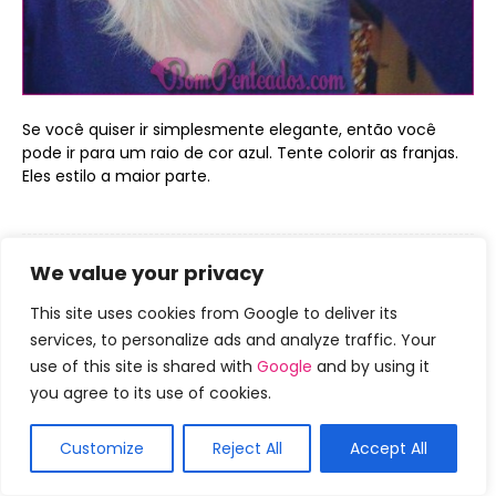
Se você quiser ir simplesmente elegante, então você
pode ir para um raio de cor azul. Tente colorir as franjas.
Eles estilo a maior parte.
We value your privacy
15 cortes de cabelo Shag
This site uses cookies from Google to deliver its
encaracolados para curtas ondas
services, to personalize ads and analyze traffic. Your
use of this site is shared with
Google
and by using it
de comprimento médio
you agree to its use of cookies.
Por
Bompenteados
-
January 24, 2019
0
Customize
Reject All
Accept All