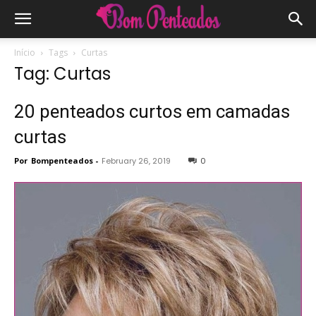
Início
Tags
Curtas
Tag: Curtas
20 penteados curtos em camadas
curtas
Por
Bompenteados
-
February 26, 2019
0