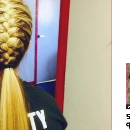
D
5
q