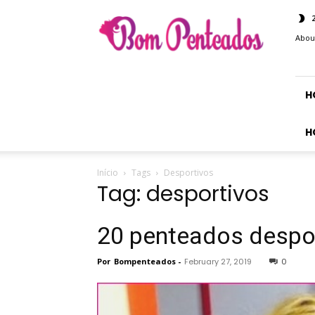
Bom
Penteados
Abou
H
H
Início
Tags
Desportivos
Tag: desportivos
20 penteados despor
Por
Bompenteados
-
February 27, 2019
0