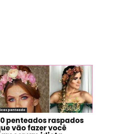
icas penteado
0 penteados raspados
ue vão fazer você