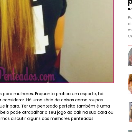
p
B
P
di
m
Ce
os para mulheres. Enquanto pratica um esporte, há
a considerar. Há uma série de coisas como roupas
que ir para. Ter um penteado perfeito também é uma
abelo pode atrapalhar o seu jogo ao cair na sua cara ou
vamos discutir alguns dos melhores penteados