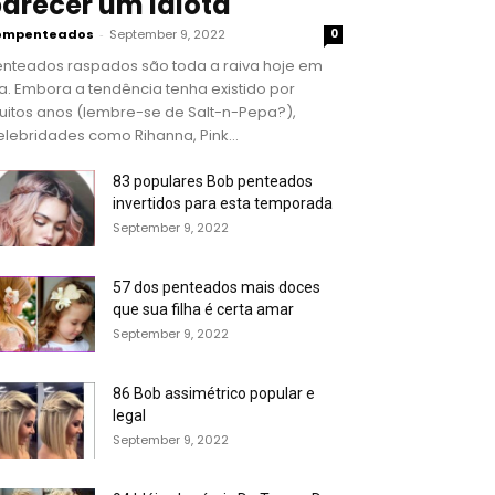
arecer um idiota
ompenteados
-
September 9, 2022
0
enteados raspados são toda a raiva hoje em
a. Embora a tendência tenha existido por
uitos anos (lembre-se de Salt-n-Pepa?),
lebridades como Rihanna, Pink...
83 populares Bob penteados
invertidos para esta temporada
September 9, 2022
57 dos penteados mais doces
que sua filha é certa amar
September 9, 2022
86 Bob assimétrico popular e
legal
September 9, 2022