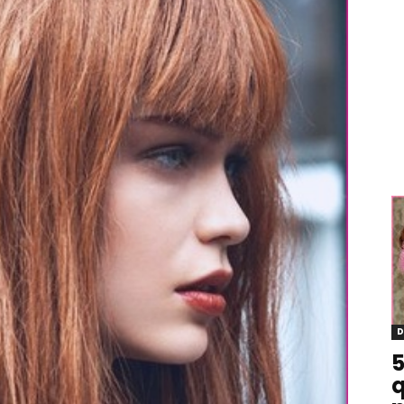
D
5
q