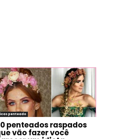
icas penteado
0 penteados raspados
ue vão fazer você