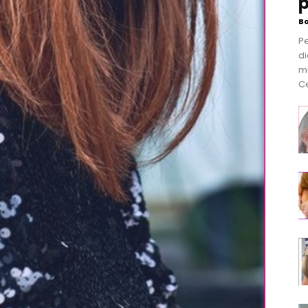
p
B
P
di
m
Ce