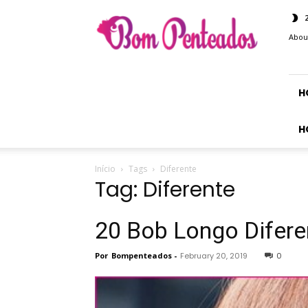
Bom
Penteados
Abou
H
H
Início
Tags
Diferente
Tag: Diferente
20 Bob Longo Difere
Por
Bompenteados
-
February 20, 2019
0