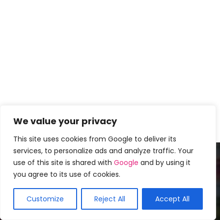
We value your privacy
This site uses cookies from Google to deliver its
services, to personalize ads and analyze traffic. Your
use of this site is shared with
Google
and by using it
Populares mais recentes
you agree to its use of cookies.
15 cortes de cabelo elegantes para
Customize
Reject All
Accept All
mulheres acima de 50 anos
Bompenteados
-
February 12, 2019
0