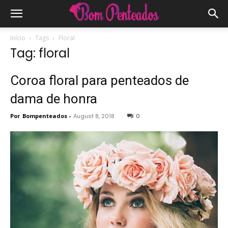
Início
Tags
Floral
Tag: floral
Coroa floral para penteados de
dama de honra
Por
Bompenteados
-
August 8, 2018
0