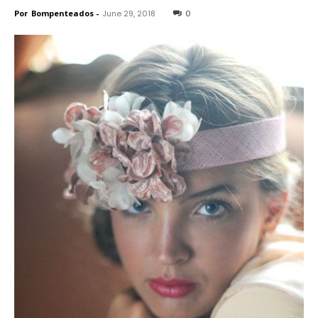
Por
Bompenteados
-
June 29, 2018
0