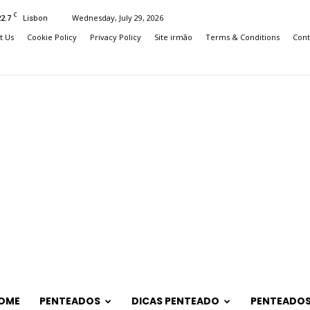
C
22.7
Wednesday, July 29, 2026
Lisbon
t Us
Cookie Policy
Privacy Policy
Site irmão
Terms & Conditions
Cont
OME
PENTEADOS
DICAS PENTEADO
PENTEADOS