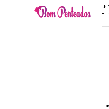
Bom
Penteados
Abou
H