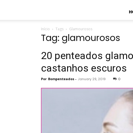
H
Início
Tags
Glamourosos
Tag: glamourosos
20 penteados glamo
castanhos escuros
Por
Bompenteados
-
January 29, 2019
0