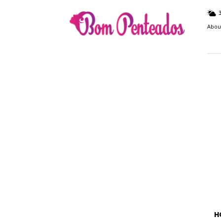
Bom
Penteados
Abou
H