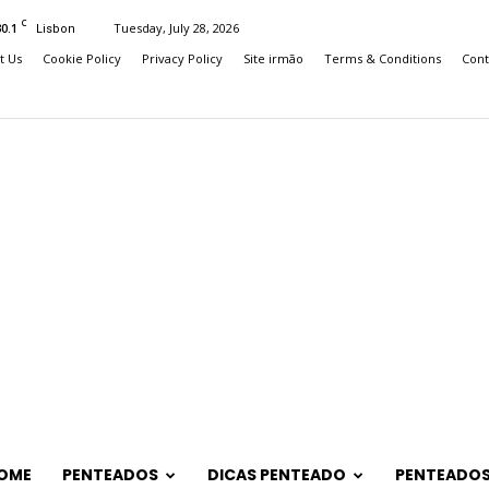
C
30.1
Tuesday, July 28, 2026
Lisbon
t Us
Cookie Policy
Privacy Policy
Site irmão
Terms & Conditions
Cont
OME
PENTEADOS
DICAS PENTEADO
PENTEADOS