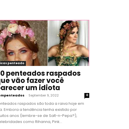
icas penteado
0 penteados raspados
ue vão fazer você
arecer um idiota
ompenteados
-
September 9, 2022
0
enteados raspados são toda a raiva hoje em
a. Embora a tendência tenha existido por
uitos anos (lembre-se de Salt-n-Pepa?),
lebridades como Rihanna, Pink...