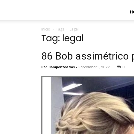
H
Início
Tags
Legal
Tag: legal
86 Bob assimétrico p
Por
Bompenteados
-
September 9, 2022
0