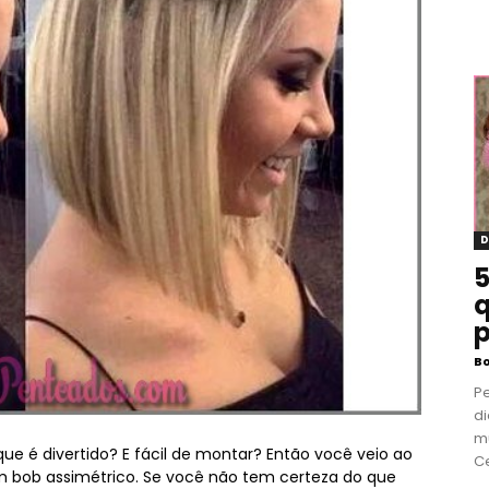
D
5
q
p
B
P
di
m
e é divertido? E fácil de montar? Então você veio ao
Ce
 um bob assimétrico. Se você não tem certeza do que