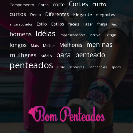
Cortes
curto
corte
Comprimento
Cores
curtos
Diferentes
Elegante
elegantes
Demo
Estilos
Estilo
faceis
Fazer
franja
encaracolados
Fácil
Idéias
homens
Longo
Incrível
impressionantes
meninas
longos
Melhores
Mais
Melhor
para
penteado
mulheres
Médio
penteados
Pixie
senhoras
Tendências
Updos