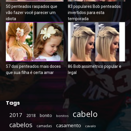
50 penteados raspados que
83 populares Bob penteados
vão fazer você parecer um
invertidos para esta
idiota
temporada
57 dos penteados mais doces
86 Bob assimétrico popular e
que sua filha é certa amar
legal
Tags
cabelo
2017
2018
bonito
bonitos
cabelos
casamento
camadas
cavalo