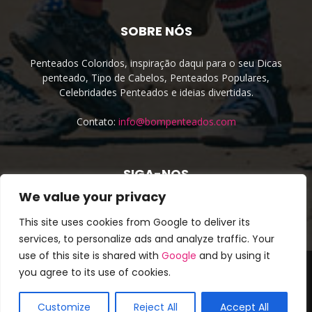
SOBRE NÓS
Penteados Coloridos, inspiração daqui para o seu Dicas
penteado, Tipo de Cabelos, Penteados Populares,
Celebridades Penteados e ideias divertidas.
Contato:
info@bompenteados.com
SIGA-NOS
We value your privacy
This site uses cookies from Google to deliver its
services, to personalize ads and analyze traffic. Your
use of this site is shared with
Google
and by using it
About Us
Cookie Policy
Privacy Policy
Site irmão
you agree to its use of cookies.
Terms & Conditions
Contato
Cookie Policy (EU)
Customize
Reject All
Accept All
© Copyright 2016 - Todos os direitos reservados. ❤
Bom