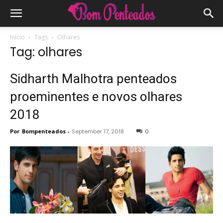
Início
Tags
Olhares
Tag: olhares
Sidharth Malhotra penteados
proeminentes e novos olhares
2018
Por
Bompenteados
-
September 17, 2018
0