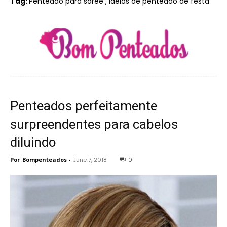
Tag:
Penteado para saree , idéias de penteado de festa
Penteados perfeitamente
surpreendentes para cabelos
diluindo
Por
Bompenteados
-
June 7, 2018
0