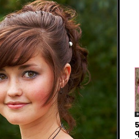
D
5
q