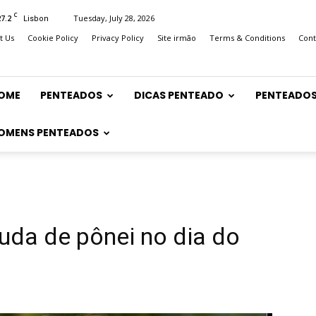
C
27.2
Tuesday, July 28, 2026
Lisbon
t Us
Cookie Policy
Privacy Policy
Site irmão
Terms & Conditions
Cont
OME
PENTEADOS
DICAS PENTEADO
PENTEADOS
OMENS PENTEADOS
uda de pônei no dia do