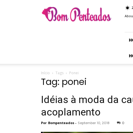
Bom
Penteados
Abou
H
H
Início
Tags
Ponei
Tag: ponei
Idéias à moda da ca
acoplamento
Por
Bompenteados
-
September 10, 2018
0