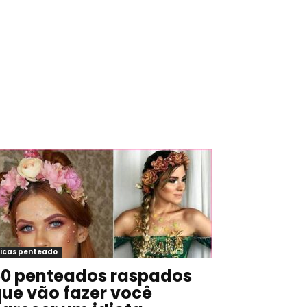
icas penteado
0 penteados raspados
ue vão fazer você