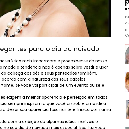
p
B
P
di
m
Ce
egantes para o dia do noivado:
acterística mais importante e proeminente da nossa
o moda e tendência não é apenas sobre vestir e usar
os da cabeça aos pés e seus penteados também.
de acordo com a natureza dos seus cabelos,
rtante, se você vai participar de um evento ou se é
tes exigem a melhor aparência e perfeição em todos
ncia sempre inspiram o que você diz sobre uma ideia
ara deixar sua aparência fascinante e fresca com uma
iada com a exibição de algumas idéias incríveis e
 no seu dia de noivado mais especial. Isso faz você