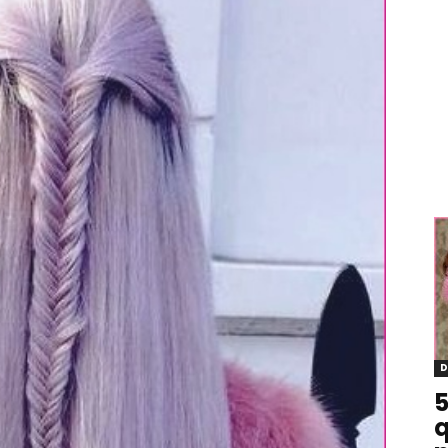
D
5
q