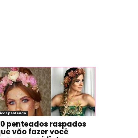
icas penteado
0 penteados raspados
ue vão fazer você