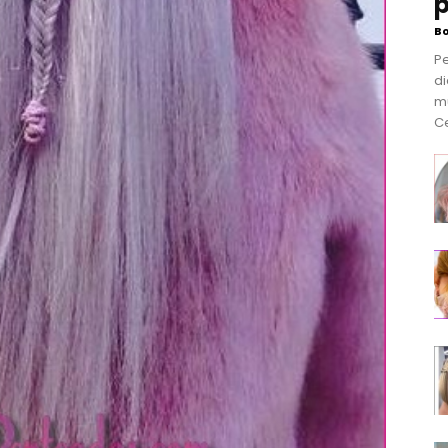
p
B
P
di
m
Ce