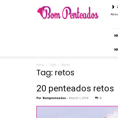
Bom
Penteados
Abou
H
H
Início
Tags
Retos
Tag: retos
20 penteados retos
Por
Bompenteados
-
March 1, 2019
0