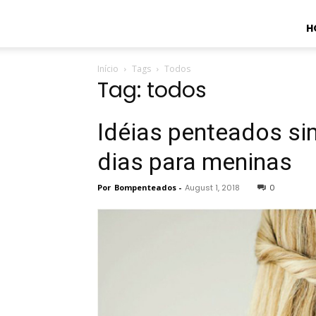
H
Início
Tags
Todos
Tag: todos
Idéias penteados si
dias para meninas
Por
Bompenteados
-
August 1, 2018
0