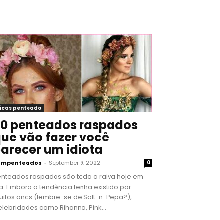
icas penteado
0 penteados raspados
ue vão fazer você
arecer um idiota
ompenteados
-
September 9, 2022
0
enteados raspados são toda a raiva hoje em
a. Embora a tendência tenha existido por
uitos anos (lembre-se de Salt-n-Pepa?),
lebridades como Rihanna, Pink...