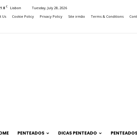
C
21.8
Tuesday, July 28, 2026
Lisbon
t Us
Cookie Policy
Privacy Policy
Site irmão
Terms & Conditions
Cont
OME
PENTEADOS
DICAS PENTEADO
PENTEADOS