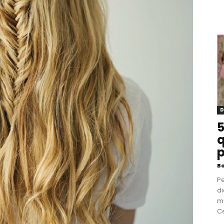
D
5
q
p
B
P
di
m
Ce