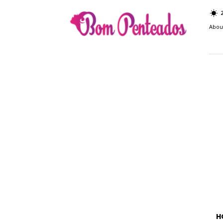
Bom
Penteados
Abou
H