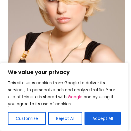
We value your privacy
This site uses cookies from Google to deliver its
services, to personalize ads and analyze traffic. Your
use of this site is shared with
Google
and by using it
you agree to its use of cookies.
Customize
Reject All
Accept All
3. Cabelos desgrenhados e loiros