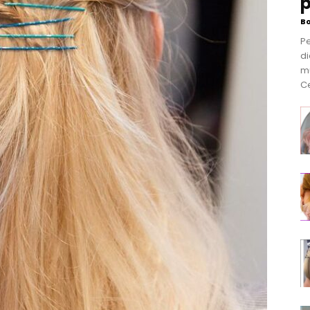
p
B
P
di
m
Ce