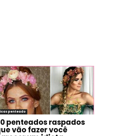
icas penteado
0 penteados raspados
ue vão fazer você