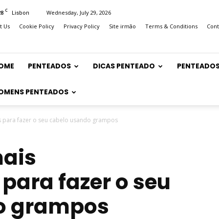
C
28
Wednesday, July 29, 2026
Lisbon
t Us
Cookie Policy
Privacy Policy
Site irmão
Terms & Conditions
Cont
OME
PENTEADOS
DICAS PENTEADO
PENTEADOS
OMENS PENTEADOS
 para fazer o seu cabelo usando grampos
mais
para fazer o seu
o grampos