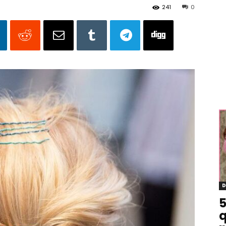
241
0
D
5
q