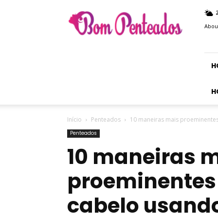
Bom
Penteados
Abou
H
H
Início
Penteados
10 maneiras mais proeminentes
Penteados
10 maneiras 
proeminentes 
cabelo usand