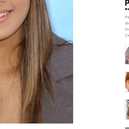
p
B
P
di
m
Ce