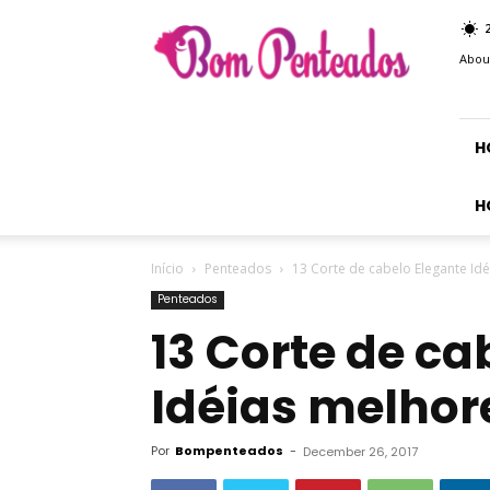
Bom
Penteados
Abou
H
H
Início
Penteados
13 Corte de cabelo Elegante Id
Penteados
13 Corte de ca
Idéias melhor
Por
Bompenteados
-
December 26, 2017