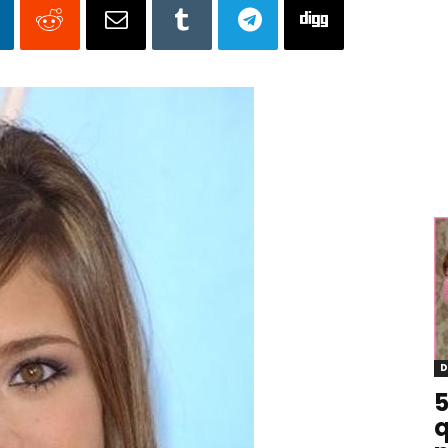
D
5
q