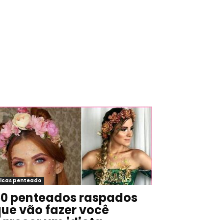
icas penteado
0 penteados raspados
ue vão fazer você