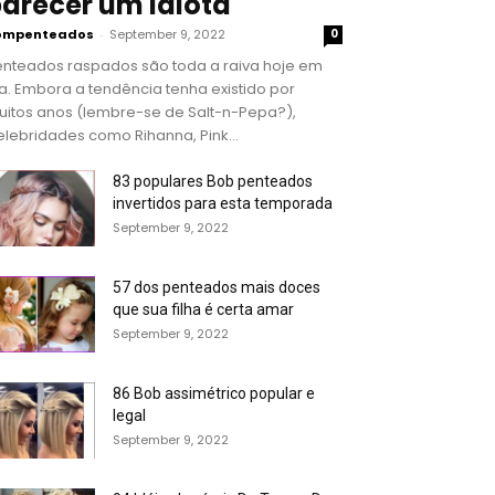
arecer um idiota
ompenteados
-
September 9, 2022
0
enteados raspados são toda a raiva hoje em
a. Embora a tendência tenha existido por
uitos anos (lembre-se de Salt-n-Pepa?),
lebridades como Rihanna, Pink...
83 populares Bob penteados
invertidos para esta temporada
September 9, 2022
57 dos penteados mais doces
que sua filha é certa amar
September 9, 2022
86 Bob assimétrico popular e
legal
September 9, 2022