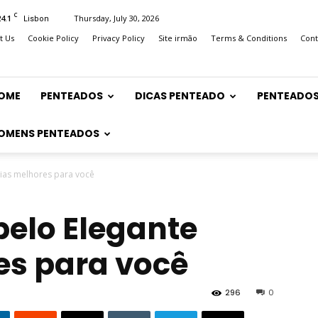
C
24.1
Thursday, July 30, 2026
Lisbon
t Us
Cookie Policy
Privacy Policy
Site irmão
Terms & Conditions
Cont
OME
PENTEADOS
DICAS PENTEADO
PENTEADOS
OMENS PENTEADOS
éias melhores para você
belo Elegante
es para você
296
0