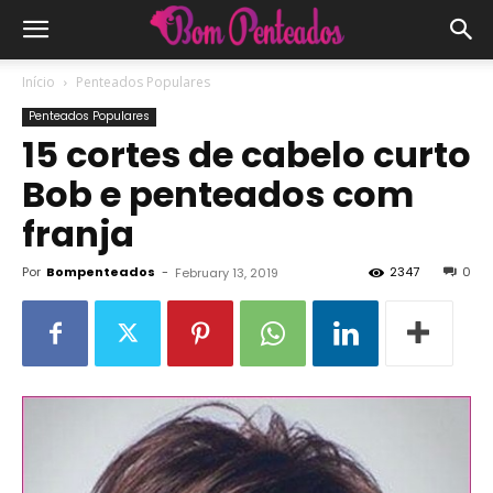
Início
Penteados Populares
Penteados Populares
15 cortes de cabelo curto
Bob e penteados com
franja
Por
Bompenteados
-
2347
0
February 13, 2019