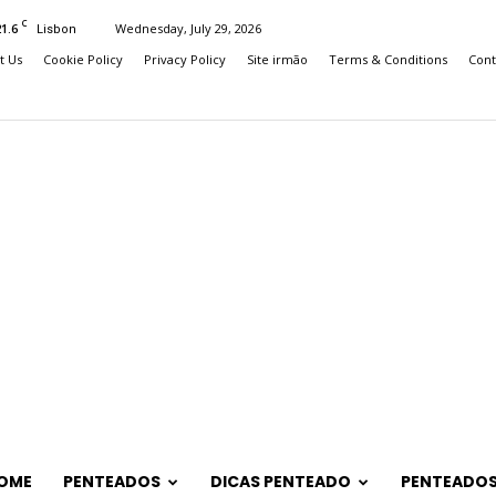
C
21.6
Wednesday, July 29, 2026
Lisbon
t Us
Cookie Policy
Privacy Policy
Site irmão
Terms & Conditions
Cont
OME
PENTEADOS
DICAS PENTEADO
PENTEADOS