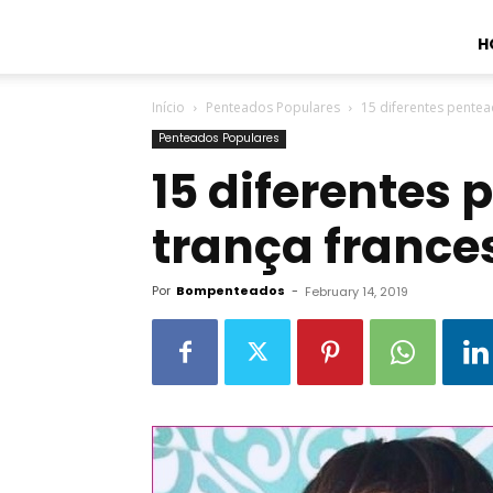
H
Início
Penteados Populares
15 diferentes pentea
Penteados Populares
15 diferentes
trança france
Por
Bompenteados
-
February 14, 2019