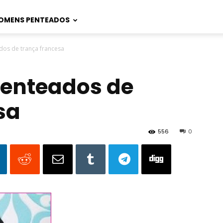
OMENS PENTEADOS
dos de trança francesa
 penteados de
sa
556
0