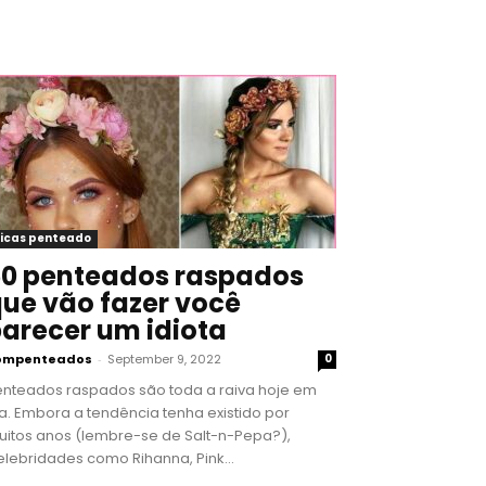
icas penteado
0 penteados raspados
ue vão fazer você
arecer um idiota
ompenteados
-
September 9, 2022
0
enteados raspados são toda a raiva hoje em
a. Embora a tendência tenha existido por
uitos anos (lembre-se de Salt-n-Pepa?),
lebridades como Rihanna, Pink...