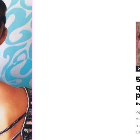
D
5
q
p
B
P
di
m
Ce