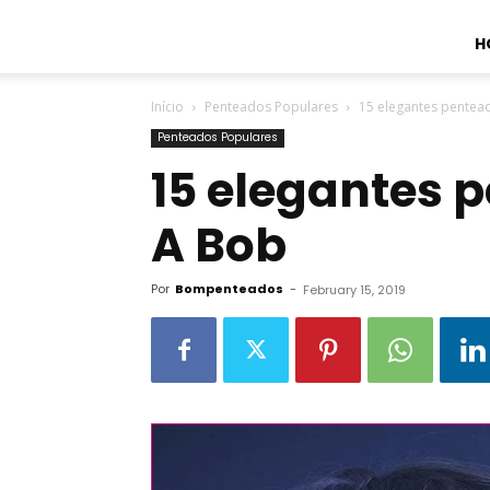
H
Início
Penteados Populares
15 elegantes pentea
Penteados Populares
15 elegantes 
A Bob
Por
Bompenteados
-
February 15, 2019