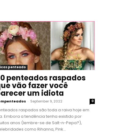
icas penteado
0 penteados raspados
ue vão fazer você
arecer um idiota
ompenteados
-
September 9, 2022
0
enteados raspados são toda a raiva hoje em
a. Embora a tendência tenha existido por
uitos anos (lembre-se de Salt-n-Pepa?),
lebridades como Rihanna, Pink...