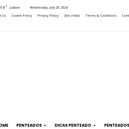
C
21.6
Wednesday, July 29, 2026
Lisbon
t Us
Cookie Policy
Privacy Policy
Site irmão
Terms & Conditions
Cont
OME
PENTEADOS
DICAS PENTEADO
PENTEADOS