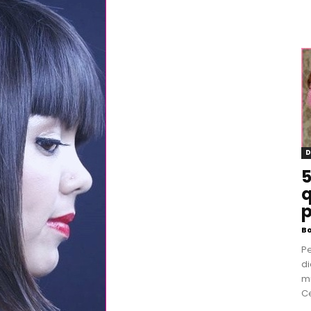
D
5
q
p
B
P
di
m
Ce