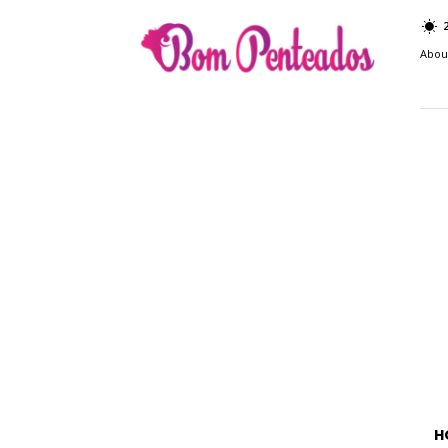
Bom
Penteados
Abou
H