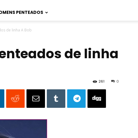
OMENS PENTEADOS
dos de linha A Bob
penteados de linha
261
0