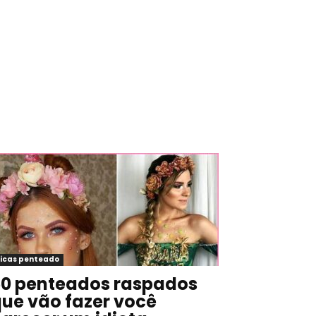
icas penteado
0 penteados raspados
ue vão fazer você