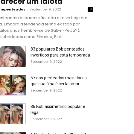
arecer um idiota
ompenteados
-
September 9, 2022
0
enteados raspados são toda a raiva hoje em
a. Embora a tendência tenha existido por
uitos anos (lembre-se de Salt-n-Pepa?),
lebridades como Rihanna, Pink...
83 populares Bob penteados
invertidos para esta temporada
September 9, 2022
57 dos penteados mais doces
que sua filha é certa amar
September 9, 2022
86 Bob assimétrico popular e
legal
September 9, 2022