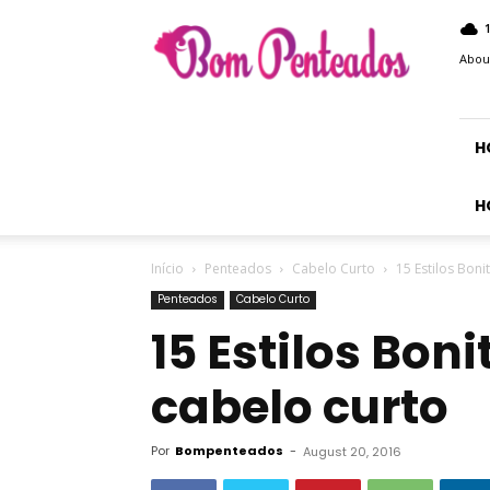
Bom
Penteados
Abou
H
H
Início
Penteados
Cabelo Curto
15 Estilos Boni
Penteados
Cabelo Curto
15 Estilos Bon
cabelo curto
Por
Bompenteados
-
August 20, 2016