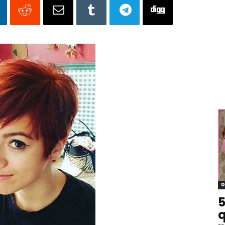
D
5
q