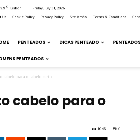
C
19.9
Friday, July 31, 2026
Lisbon
t Us
Cookie Policy
Privacy Policy
Site irmão
Terms & Conditions
Cont
OME
PENTEADOS
DICAS PENTEADO
PENTEADOS
OMENS PENTEADOS
to cabelo para o cabelo curto
ito cabelo para o
1045
0