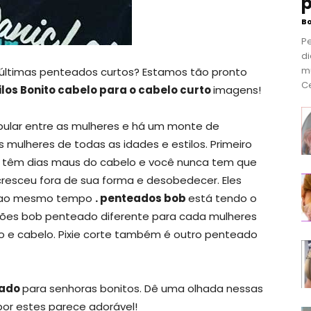
p
B
P
di
m
s últimas penteados curtos? Estamos tão pronto
Ce
tilos Bonito cabelo para o cabelo curto
imagens!
ular entre as mulheres e há um monte de
s mulheres de todas as idades e estilos. Primeiro
o têm dias maus do cabelo e você nunca tem que
cresceu fora de sua forma e desobedecer. Eles
xy ao mesmo tempo
. penteados bob
está tendo o
ões bob penteado diferente para cada mulheres
o e cabelo. Pixie corte também é outro penteado
eado
para senhoras bonitos. Dê uma olhada nessas
 por estes parece adorável!