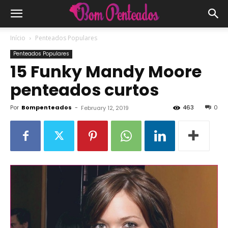
Início
Penteados Populares
Penteados Populares
15 Funky Mandy Moore
penteados curtos
Por
Bompenteados
-
463
0
February 12, 2019