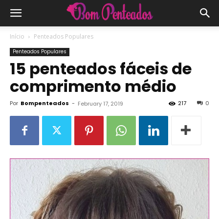
Início
Penteados Populares
Penteados Populares
15 penteados fáceis de
comprimento médio
Por
Bompenteados
-
217
0
February 17, 2019