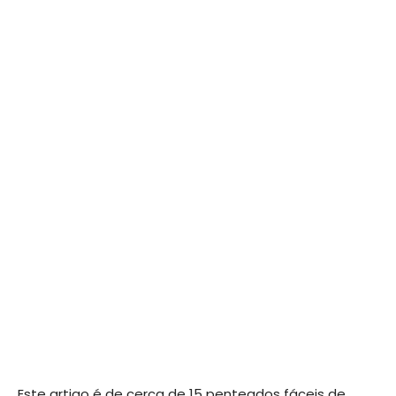
Este artigo é de cerca de 15 penteados fáceis de