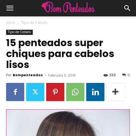
Início
Tipo de Cabelo
Tipo de Cabelo
15 penteados super
chiques para cabelos
lisos
Por
Bompenteados
-
333
0
February 5, 2019