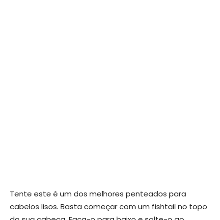
Tente este é um dos melhores penteados para
cabelos lisos. Basta começar com um fishtail no topo
da sua cabeça. Faça-o para baixo e solte-o ao