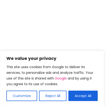
Experimente este um dos penteados icônicos e mais
We value your privacy
modernos para cabelos lisos. O mesmo pão velho ou
This site uses cookies from Google to deliver its
trança com trança francesa muito solta parece
services, to personalize ads and analyze traffic. Your
magnetizando com um coque lateral confuso. Então
use of this site is shared with
Google
and by using it
tente este penteado para qualquer ocasião especial.
you agree to its use of cookies.
Customize
Reject All
Accept All