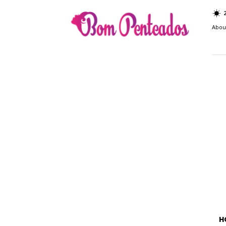
Bom
Penteados
Abou
H