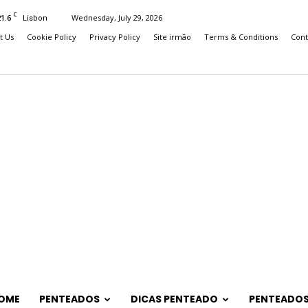
C
21.6
Wednesday, July 29, 2026
Lisbon
t Us
Cookie Policy
Privacy Policy
Site irmão
Terms & Conditions
Cont
OME
PENTEADOS
DICAS PENTEADO
PENTEADOS