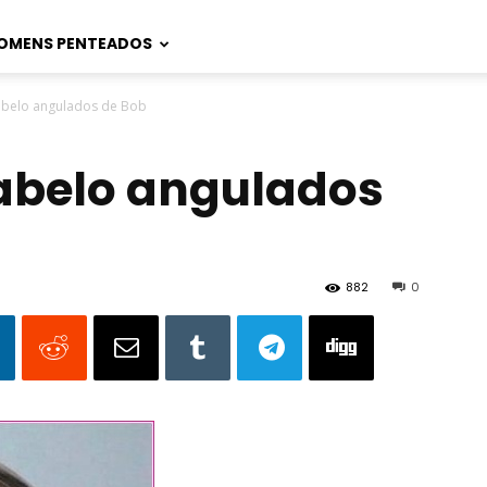
OMENS PENTEADOS
abelo angulados de Bob
cabelo angulados
882
0