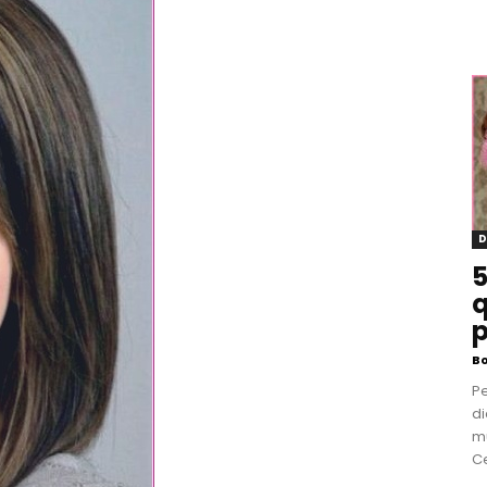
D
5
q
p
B
P
di
m
Ce