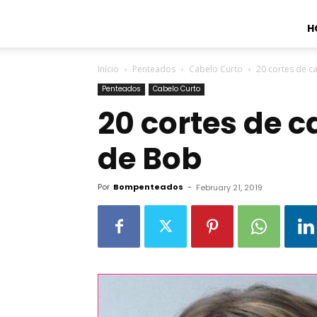
H
Início
Penteados
Cabelo Curto
20 cortes de c
Penteados
Cabelo Curto
20 cortes de 
de Bob
Por
Bompenteados
-
February 21, 2019