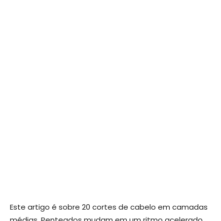
Este artigo é sobre 20 cortes de cabelo em camadas
médias. Penteados mudam em um ritmo acelerado,