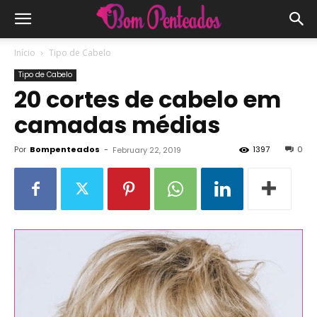
Início
Tipo de Cabelo
Tipo de Cabelo
20 cortes de cabelo em
camadas médias
Por
Bompenteados
-
1397
0
February 22, 2019