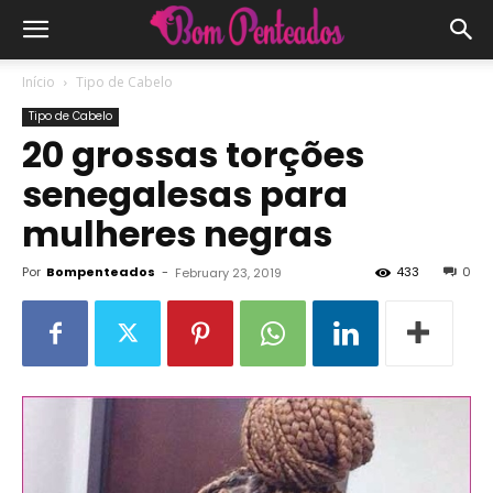
Início
Tipo de Cabelo
Tipo de Cabelo
20 grossas torções
senegalesas para
mulheres negras
Por
Bompenteados
-
433
0
February 23, 2019