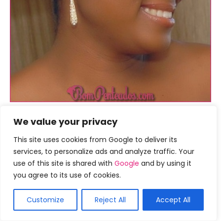
We value your privacy
Se você está procurando algum penteado para
tornar seu dia especial mais especial, então você vai
This site uses cookies from Google to deliver its
adorar este penteado com certeza.
services, to personalize ads and analyze traffic. Your
use of this site is shared with
Google
and by using it
16.) Side Part
you agree to its use of cookies.
Customize
Reject All
Accept All