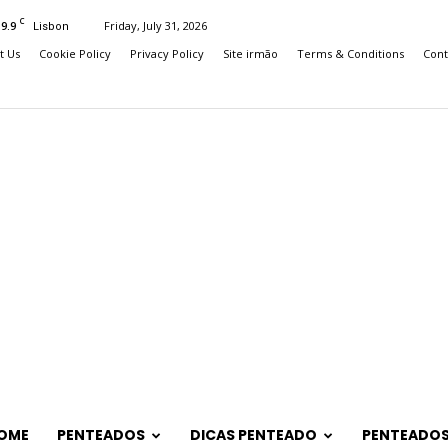
C
19.9
Friday, July 31, 2026
Lisbon
t Us
Cookie Policy
Privacy Policy
Site irmão
Terms & Conditions
Cont
OME
PENTEADOS
DICAS PENTEADO
PENTEADOS