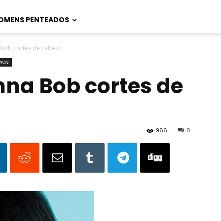
OMENS PENTEADOS
Bob cortes de cabelo
éias
na Bob cortes de
966
0