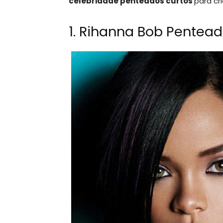
celebridade penteados curtos
para cr
1. Rihanna Bob Pentea