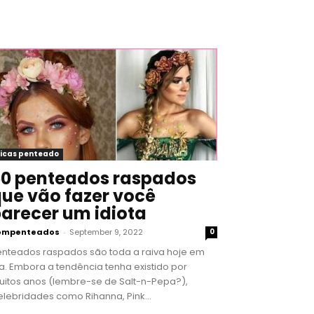
icas penteado
0 penteados raspados
ue vão fazer você
arecer um idiota
ompenteados
-
September 9, 2022
0
enteados raspados são toda a raiva hoje em
a. Embora a tendência tenha existido por
uitos anos (lembre-se de Salt-n-Pepa?),
lebridades como Rihanna, Pink...