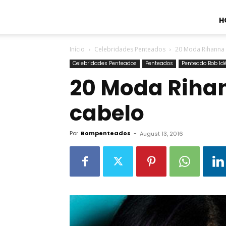
H
Início
Celebridades Penteados
20 Moda Rihanna 
Celebridades Penteados
Penteados
Penteado Bob Id
20 Moda Rihan
cabelo
Por
Bompenteados
-
August 13, 2016