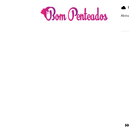
Bom
Penteados
Abou
H