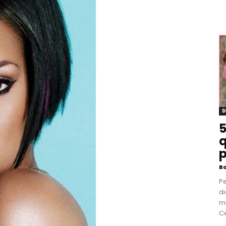
D
5
q
p
B
P
di
m
Ce