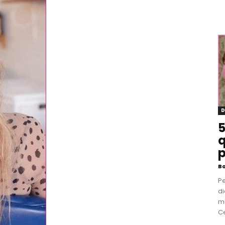
D
5
q
p
B
P
di
m
Ce