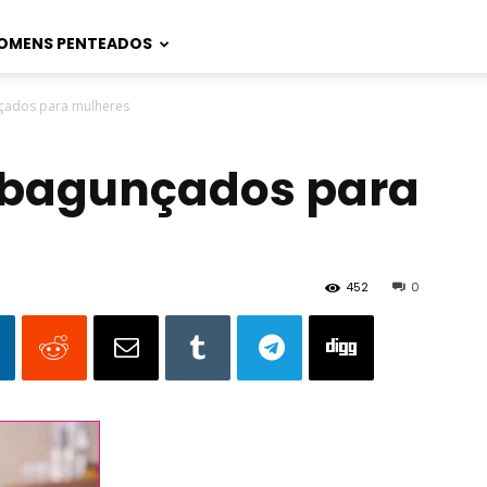
OMENS PENTEADOS
çados para mulheres
 bagunçados para
452
0