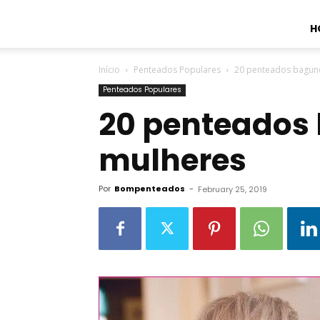
H
Início
Penteados Populares
20 penteados bagun
Penteados Populares
20 penteados
mulheres
Por
Bompenteados
-
February 25, 2019