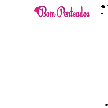
Bom
Penteados
Abou
H