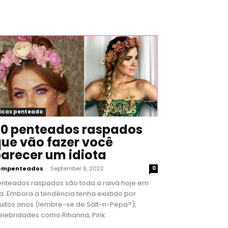
icas penteado
0 penteados raspados
ue vão fazer você
arecer um idiota
ompenteados
-
September 9, 2022
0
enteados raspados são toda a raiva hoje em
a. Embora a tendência tenha existido por
uitos anos (lembre-se de Salt-n-Pepa?),
lebridades como Rihanna, Pink...