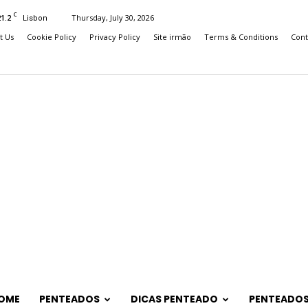
C
21.2
Thursday, July 30, 2026
Lisbon
t Us
Cookie Policy
Privacy Policy
Site irmão
Terms & Conditions
Cont
OME
PENTEADOS
DICAS PENTEADO
PENTEADOS