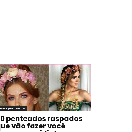
icas penteado
0 penteados raspados
ue vão fazer você