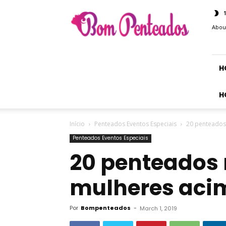
Bom
Penteados
Abou
H
H
Início
Penteados Eventos Especiais
20 penteados
Penteados Eventos Especiais
20 penteados
mulheres aci
Por
Bompenteados
-
March 1, 2019