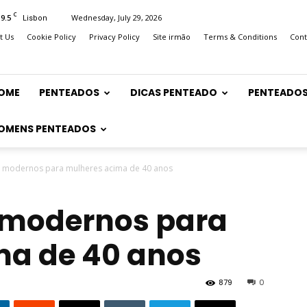
C
19.5
Wednesday, July 29, 2026
Lisbon
t Us
Cookie Policy
Privacy Policy
Site irmão
Terms & Conditions
Cont
OME
PENTEADOS
DICAS PENTEADO
PENTEADOS
OMENS PENTEADOS
 modernos para mulheres acima de 40 anos
 modernos para
ma de 40 anos
879
0