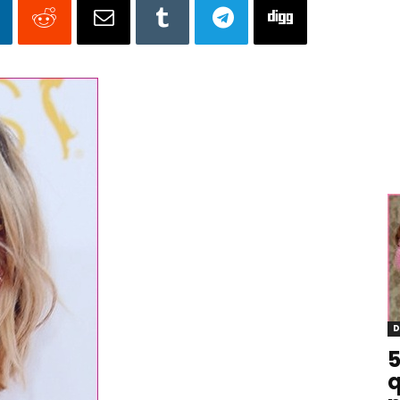
D
5
q