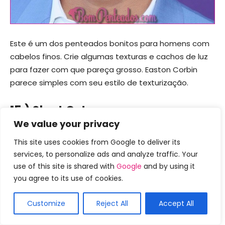
Este é um dos penteados bonitos para homens com
cabelos finos. Crie algumas texturas e cachos de luz
para fazer com que pareça grosso. Easton Corbin
parece simples com seu estilo de texturização.
15.) Short Cut com
Edgy Quiff
We value your privacy
This site uses cookies from Google to deliver its
services, to personalize ads and analyze traffic. Your
use of this site is shared with
Google
and by using it
you agree to its use of cookies.
Customize
Reject All
Accept All