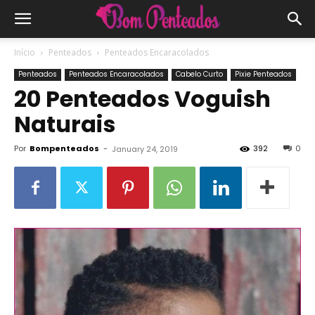
Início
Penteados
Penteados Encaracolados
Penteados
Penteados Encaracolados
Cabelo Curto
Pixie Penteados
20 Penteados Voguish
Naturais
Por
Bompenteados
-
392
0
January 24, 2019