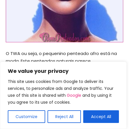
O TWA ou seja, o pequenino penteado afro está na
moda. Este penteados naturais parece
magnetizando nas cabeças redondas. Experimente
We value your privacy
este penteado com um par de óculos de aviador e
This site uses cookies from Google to deliver its
agite o dia.
services, to personalize ads and analyze traffic. Your
use of this site is shared with
Google
and by using it
16.) Falcão Faux ordenadamente
you agree to its use of cookies.
Recortado
Customize
Reject All
Accept All