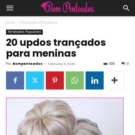
Início
Penteados Populares
Penteados Populares
20 updos trançados
para meninas
Por
Bompenteados
-
105
0
February 9, 2019