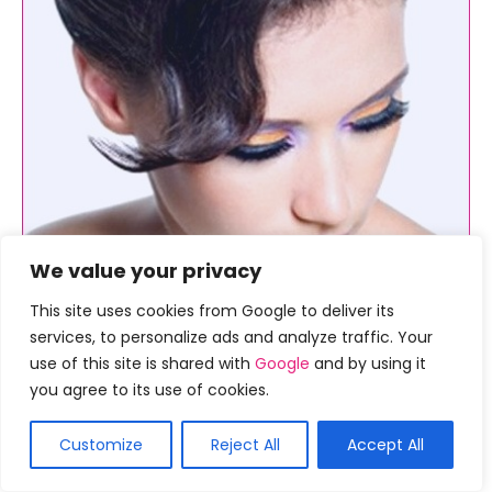
We value your privacy
This site uses cookies from Google to deliver its
services, to personalize ads and analyze traffic. Your
Se você gosta de cachos elegantes e updo
use of this site is shared with
Google
and by using it
compacto, você acabou de encontrar. Este penteado
you agree to its use of cookies.
impressionante é adequado para todas as ocasiões
e eventos. Embora demore bastante, mas você
Customize
Reject All
Accept All
amará o resultado e as pessoas não resistirão a