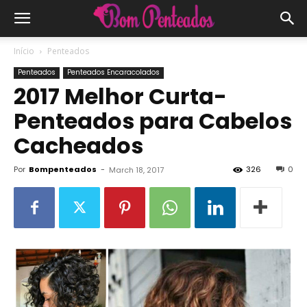
Início
Penteados
Penteados
Penteados Encaracolados
2017 Melhor Curta-
Penteados para Cabelos
Cacheados
Por
Bompenteados
-
326
0
March 18, 2017