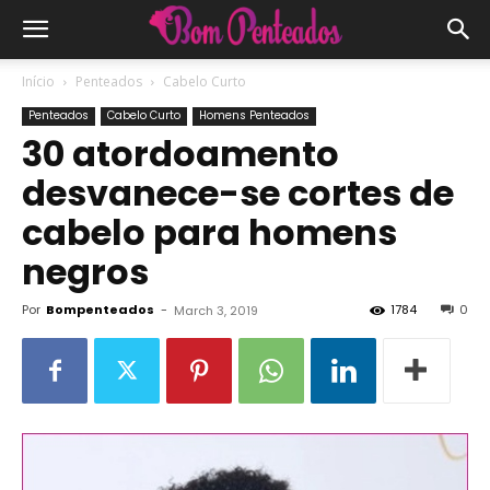
Início
Penteados
Cabelo Curto
Penteados
Cabelo Curto
Homens Penteados
30 atordoamento
desvanece-se cortes de
cabelo para homens
negros
Por
Bompenteados
-
1784
0
March 3, 2019