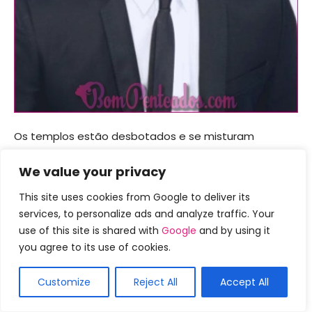
Os templos estão desbotados e se misturam
gradualmente com o cabelo nas laterais. O topo
We value your privacy
permanece volumoso e penteado para trás. Você
pode estilizar o cabelo comprido da maneira que
This site uses cookies from Google to deliver its
preferir.
services, to personalize ads and analyze traffic. Your
use of this site is shared with
Google
and by using it
you agree to its use of cookies.
Customize
Reject All
Accept All