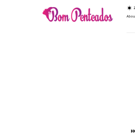
Bom
Penteados
Abou
H