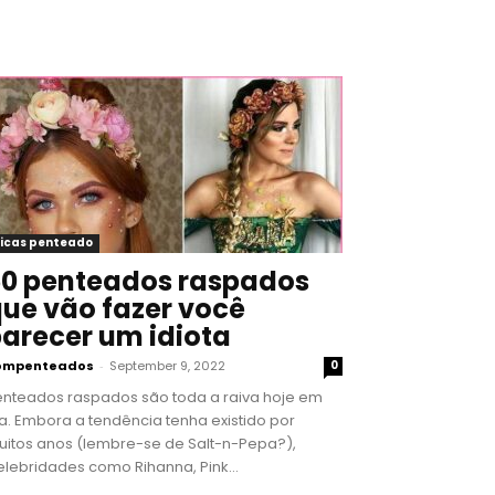
icas penteado
0 penteados raspados
ue vão fazer você
arecer um idiota
ompenteados
-
September 9, 2022
0
enteados raspados são toda a raiva hoje em
a. Embora a tendência tenha existido por
uitos anos (lembre-se de Salt-n-Pepa?),
lebridades como Rihanna, Pink...