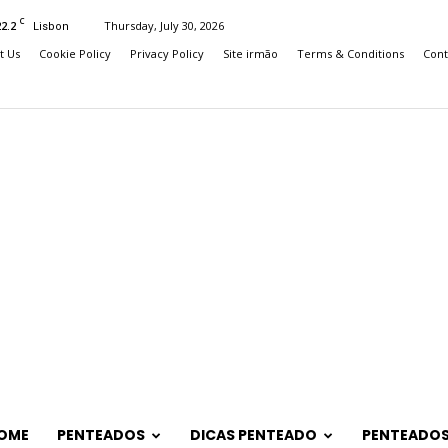
C
22.2
Thursday, July 30, 2026
Lisbon
t Us
Cookie Policy
Privacy Policy
Site irmão
Terms & Conditions
Cont
OME
PENTEADOS
DICAS PENTEADO
PENTEADOS