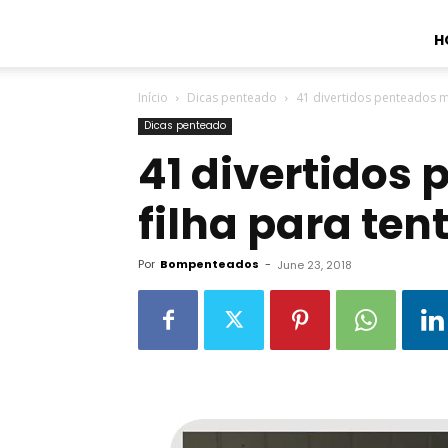
H
Início
Dicas penteado
41 divertidos penteados mã
Dicas penteado
41 divertidos
filha para ten
Por
Bompenteados
-
June 23, 2018