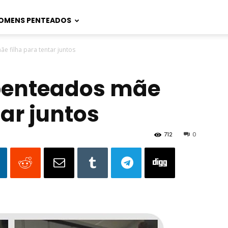
OMENS PENTEADOS
e filha para tentar juntos
 penteados mãe
tar juntos
712
0