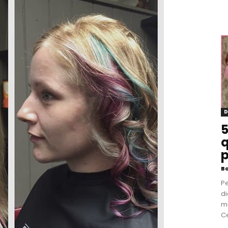
D
5
q
p
B
P
di
m
Ce