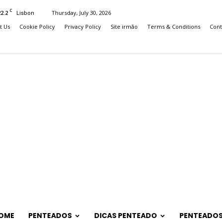
C
22.2
Thursday, July 30, 2026
Lisbon
t Us
Cookie Policy
Privacy Policy
Site irmão
Terms & Conditions
Cont
OME
PENTEADOS
DICAS PENTEADO
PENTEADOS