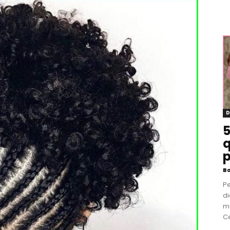
D
5
q
p
B
P
di
m
Ce