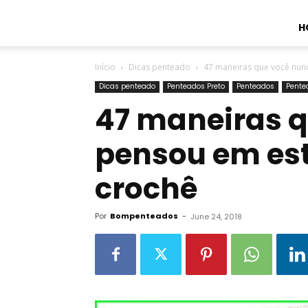
H
Início
Dicas penteado
47 maneiras que você nunc
Dicas penteado
Penteados Preto
Penteados
Pente
47 maneiras 
pensou em est
crochê
Por
Bompenteados
-
June 24, 2018