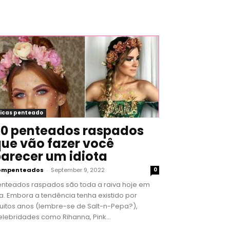
icas penteado
0 penteados raspados
ue vão fazer você
arecer um idiota
ompenteados
-
September 9, 2022
0
enteados raspados são toda a raiva hoje em
a. Embora a tendência tenha existido por
uitos anos (lembre-se de Salt-n-Pepa?),
lebridades como Rihanna, Pink...