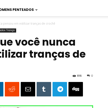
OMENS PENTEADOS
a pensou em estilizar tranças de crochê
ados Trança
que você nunca
ilizar tranças de
816
0