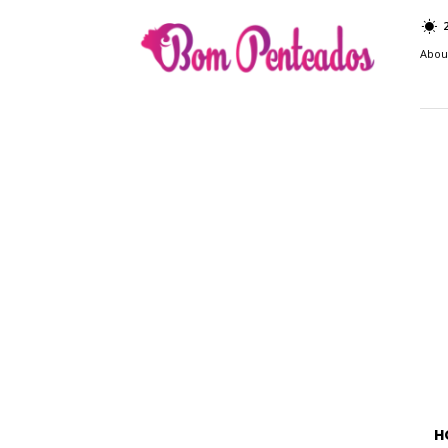
Bom
Penteados
Abou
H