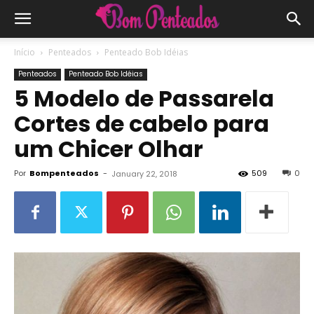
Início
Penteados
Penteado Bob Idéias
Penteados
Penteado Bob Idéias
5 Modelo de Passarela
Cortes de cabelo para
um Chicer Olhar
Por
Bompenteados
-
509
0
January 22, 2018