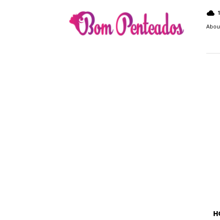
Bom
Penteados
Abou
H