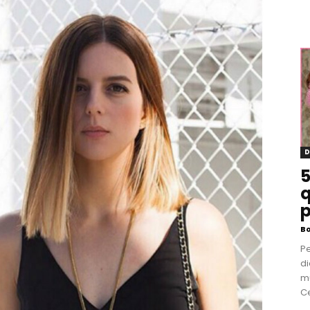
D
5
q
p
B
P
di
m
Ce