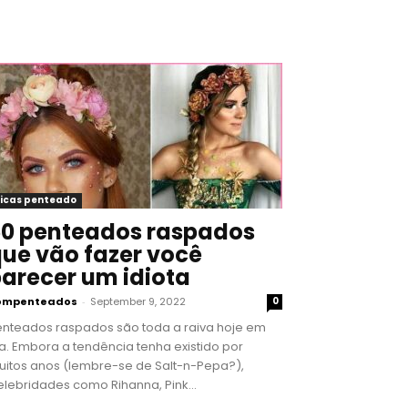
icas penteado
0 penteados raspados
ue vão fazer você
arecer um idiota
ompenteados
-
September 9, 2022
0
enteados raspados são toda a raiva hoje em
a. Embora a tendência tenha existido por
uitos anos (lembre-se de Salt-n-Pepa?),
lebridades como Rihanna, Pink...