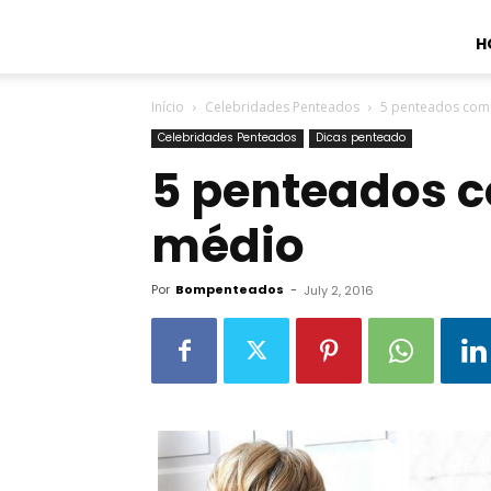
H
Início
Celebridades Penteados
5 penteados com
Celebridades Penteados
Dicas penteado
5 penteados 
médio
Por
Bompenteados
-
July 2, 2016