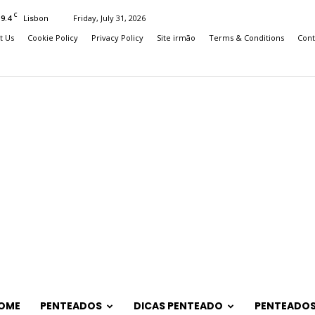
C
19.4
Friday, July 31, 2026
Lisbon
t Us
Cookie Policy
Privacy Policy
Site irmão
Terms & Conditions
Cont
OME
PENTEADOS
DICAS PENTEADO
PENTEADOS