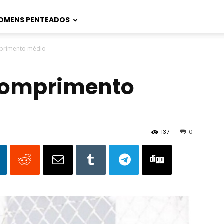
OMENS PENTEADOS
primento médio
comprimento
137
0