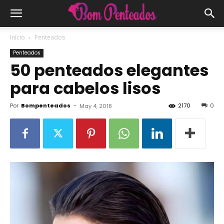
Início
Penteados
Penteados
50 penteados elegantes
para cabelos lisos
Por
Bompenteados
-
2170
0
May 4, 2018