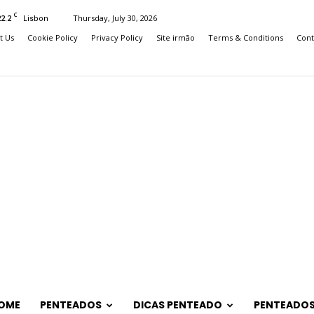
C
22.2
Thursday, July 30, 2026
Lisbon
t Us
Cookie Policy
Privacy Policy
Site irmão
Terms & Conditions
Cont
OME
PENTEADOS
DICAS PENTEADO
PENTEADOS