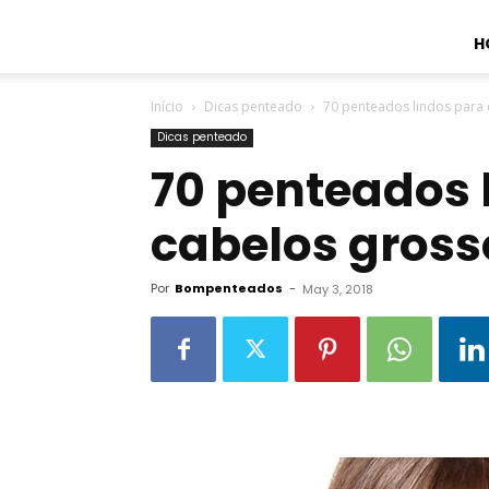
H
Início
Dicas penteado
70 penteados lindos para
Dicas penteado
70 penteados 
cabelos gross
Por
Bompenteados
-
May 3, 2018