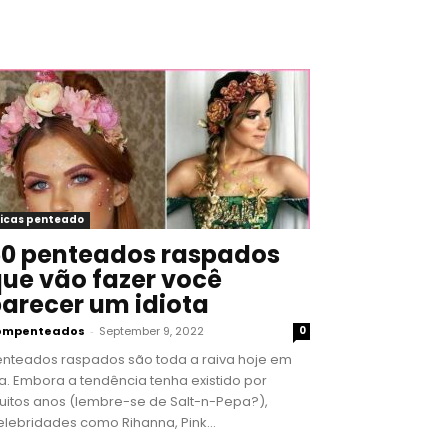
icas penteado
0 penteados raspados
ue vão fazer você
arecer um idiota
ompenteados
-
September 9, 2022
0
enteados raspados são toda a raiva hoje em
a. Embora a tendência tenha existido por
uitos anos (lembre-se de Salt-n-Pepa?),
lebridades como Rihanna, Pink...