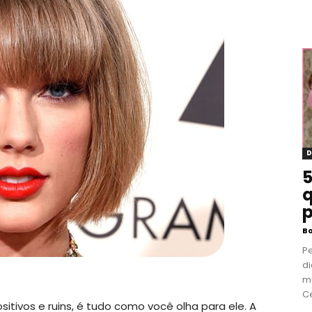
D
5
q
p
B
P
di
m
Ce
itivos e ruins, é tudo como você olha para ele. A