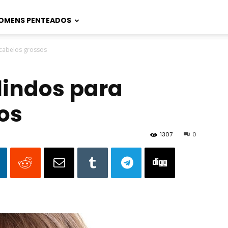
OMENS PENTEADOS
 cabelos grossos
lindos para
os
1307
0