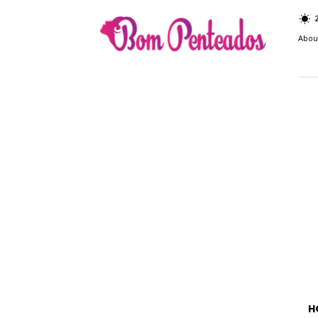
Bom
Penteados
Abou
H