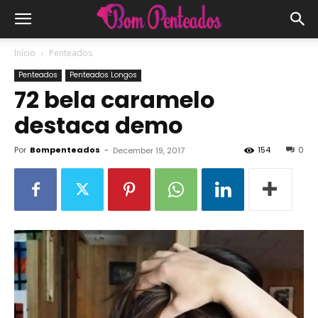
Início
Penteados
Penteados
Penteados Longos
72 bela caramelo
destaca demo
Por
Bompenteados
-
154
0
December 19, 2017