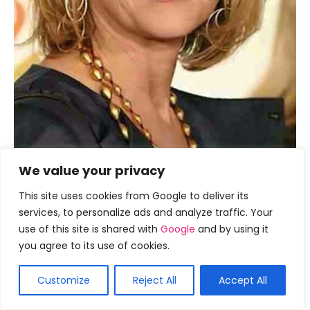
We value your privacy
This site uses cookies from Google to deliver its
16. Estilos Simples
services, to personalize ads and analyze traffic. Your
Um estilo simples que você tem certeza de amar
use of this site is shared with
Google
and by using it
porque você pode usá-lo em qualquer lugar. Os
you agree to its use of cookies.
destaques realmente adicionam alguma dimensão
ao estilo também. Você vai adorar balançar este
Customize
Reject All
Accept All
estilo para a próxima festa no jardim.