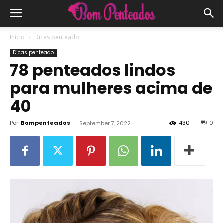
Início
Dicas penteado
Dicas penteado
78 penteados lindos
para mulheres acima de
40
Por
Bompenteados
-
430
0
September 7, 2022