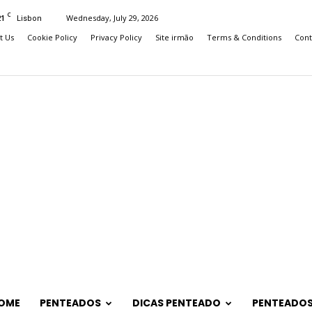
C
21
Wednesday, July 29, 2026
Lisbon
t Us
Cookie Policy
Privacy Policy
Site irmão
Terms & Conditions
Cont
OME
PENTEADOS
DICAS PENTEADO
PENTEADOS