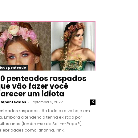
icas penteado
0 penteados raspados
ue vão fazer você
arecer um idiota
ompenteados
-
September 9, 2022
0
enteados raspados são toda a raiva hoje em
a. Embora a tendência tenha existido por
uitos anos (lembre-se de Salt-n-Pepa?),
lebridades como Rihanna, Pink...