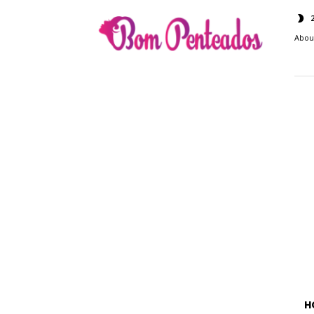
Bom
Penteados
Abou
H