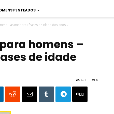
OMENS PENTEADOS
ens – as melhores frases de idade dos anos...
 para homens –
rases de idade
598
0