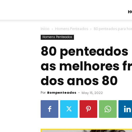
H
Início
Homens Penteados
80 penteados para hom
Homens Penteados
80 penteados
as melhores f
dos anos 80
Por
Bompenteados
-
May 15, 2022