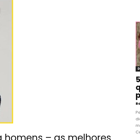
D
5
q
p
B
P
di
m
Ce
a homens – as melhores